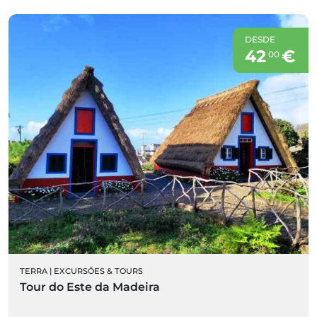
DESDE
42
€
00
TERRA
|
EXCURSÕES & TOURS
Tour do Este da Madeira