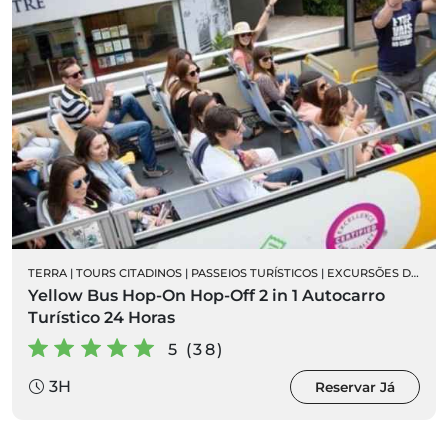
TERRA
|
TOURS CITADINOS
|
PASSEIOS TURÍSTICOS
|
EXCURSÕES DE AUTOCARRO
Yellow Bus Hop-On Hop-Off 2 in 1 Autocarro
Turístico 24 Horas
5 (38)
3H
Reservar Já