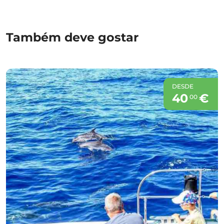
Também deve gostar
DESDE
40
€
00