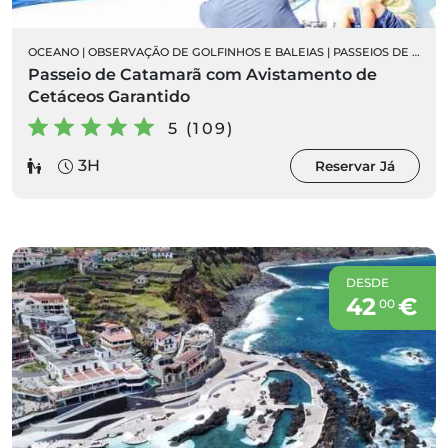
OCEANO
|
OBSERVAÇÃO DE GOLFINHOS E BALEIAS
|
PASSEIOS DE BARCO
Passeio de Catamarã com Avistamento de
Cetáceos Garantido
5 (109)
3H
Reservar Já
DESDE
42
€
00