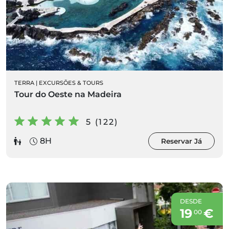
TERRA
|
EXCURSÕES & TOURS
Tour do Oeste na Madeira
5 (122)
8H
Reservar Já
DESDE
19
€
00