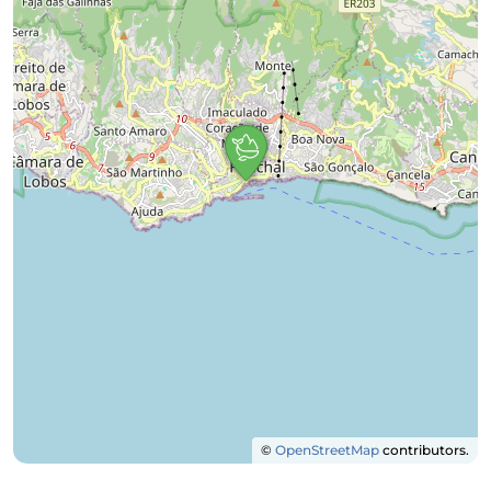
©
OpenStreetMap
contributors.