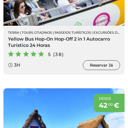
TERRA
|
TOURS CITADINOS
|
PASSEIOS TURÍSTICOS
|
EXCURSÕES DE AUTOCARRO
Yellow Bus Hop-On Hop-Off 2 in 1 Autocarro
Turístico 24 Horas
5 (38)
3H
Reservar Já
DESDE
42
€
00