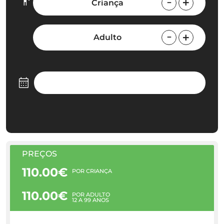
Criança
Adulto
PREÇOS
110.00€
POR CRIANÇA
110.00€
POR ADULTO
12 A 99 ANOS