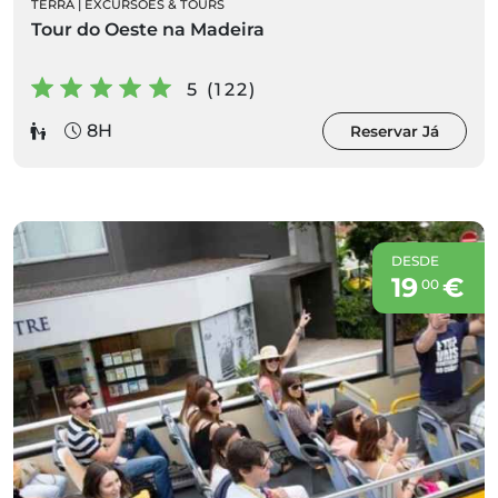
TERRA
|
EXCURSÕES & TOURS
Tour do Oeste na Madeira
5 (122)
8H
Reservar Já
DESDE
19
€
00