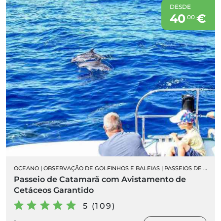
DESDE
40
€
00
OCEANO
|
OBSERVAÇÃO DE GOLFINHOS E BALEIAS
|
PASSEIOS DE BARCO
Passeio de Catamarã com Avistamento de
Cetáceos Garantido
5 (109)