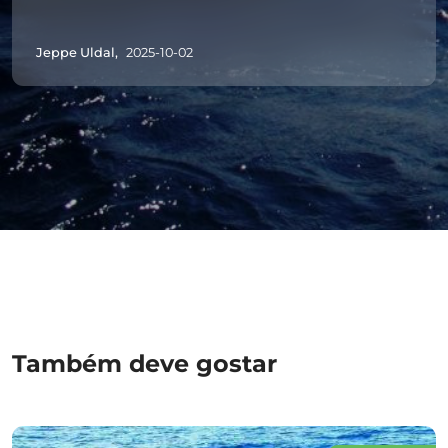
biting.
The guides were really nice happy to
Jeppe Uldal,
2025-10-02
help with any problems we had.
But again we had a really lovely time
and caught some new species that
we had never caught or seen before.
Também deve gostar