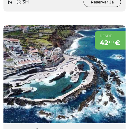
3H
Reservar Já
DESDE
42
€
00