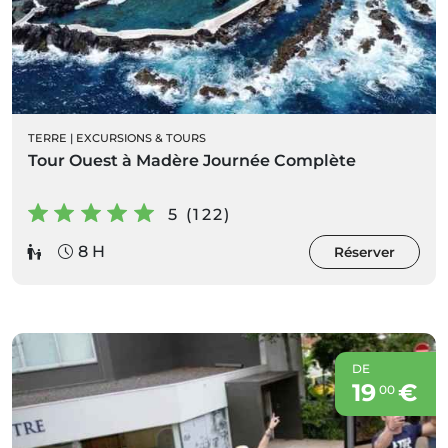
TERRE
|
EXCURSIONS & TOURS
Tour Ouest à Madère Journée Complète
5 (122)
8 H
Réserver
DE
19
€
00