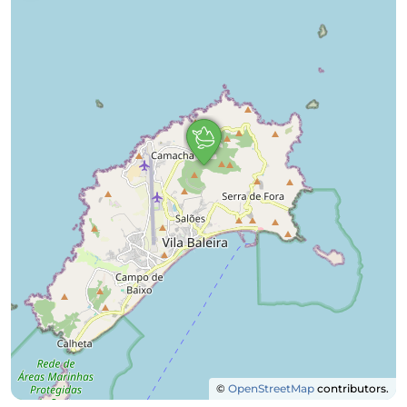
©
OpenStreetMap
contributors.