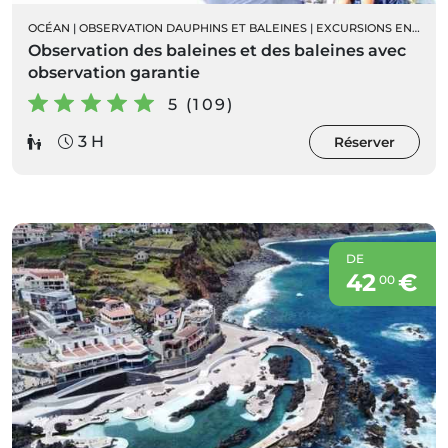
OCÉAN
|
OBSERVATION DAUPHINS ET BALEINES
|
EXCURSIONS EN BATEAU
Observation des baleines et des baleines avec
observation garantie
5 (109)
3 H
Réserver
DE
42
€
00