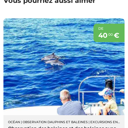
Vous pourriez aussi aimer
DE
40
€
00
OCÉAN
|
OBSERVATION DAUPHINS ET BALEINES
|
EXCURSIONS EN BATEAU