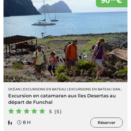
90
€
OCÉAN
|
EXCURSIONS EN BATEAU
|
EXCURSIONS EN BATEAU DANS LES ÎLES DESERTAS
Excursion en catamaran aux îles Desertas au
départ de Funchal
5 (5)
8 H
Réserver