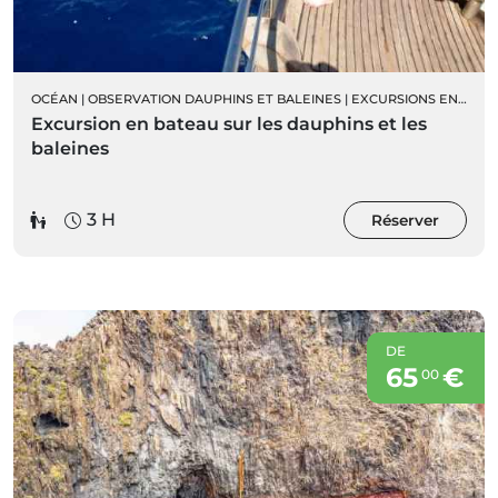
OCÉAN
|
OBSERVATION DAUPHINS ET BALEINES
|
EXCURSIONS EN BATEAU
Excursion en bateau sur les dauphins et les
baleines
3 H
Réserver
DE
65
€
00