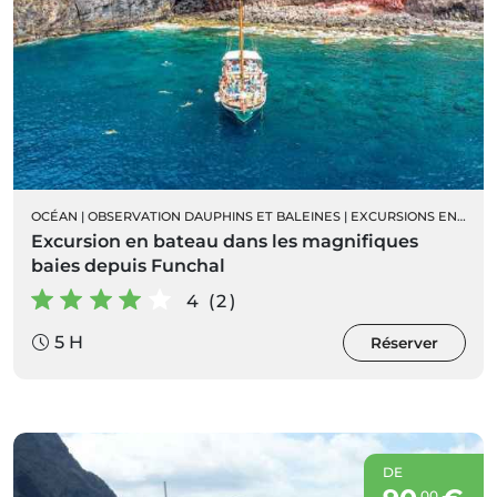
OCÉAN
|
OBSERVATION DAUPHINS ET BALEINES
|
EXCURSIONS EN BATEAU
Excursion en bateau dans les magnifiques
baies depuis Funchal
4 (2)
5 H
Réserver
DE
00