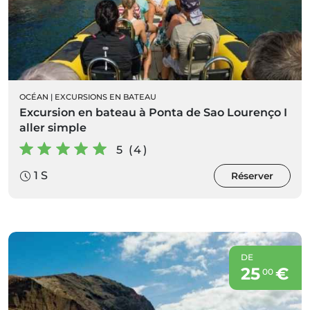
OCÉAN
|
EXCURSIONS EN BATEAU
Excursion en bateau à Ponta de Sao Lourenço I
aller simple
5 (4)
1 S
Réserver
DE
25
€
00