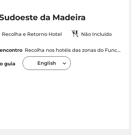
 Sudoeste da Madeira
Recolha e Retorno Hotel
Não Incluído
 encontro
Recolha nos hotéis das zonas do Funchal e do Caniço. O horário de recolha será combinado dependendo da localização
English
o guia