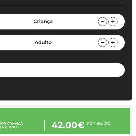
Criança
Adulto
42.00€
POR CRIANÇA
POR ADULTO
0 A 12 ANOS