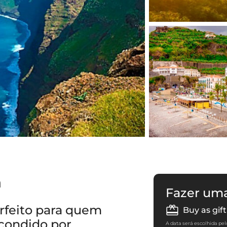
a
Fazer um
rfeito para quem
Buy as gift
condido por
A data será escolhida pel