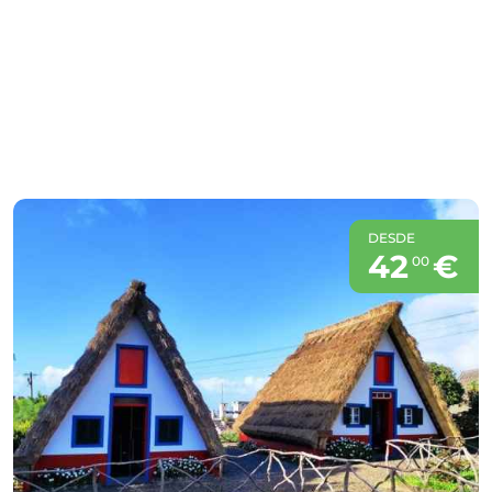
DESDE
42
€
00