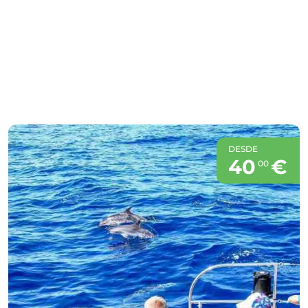
DESDE
40
€
00