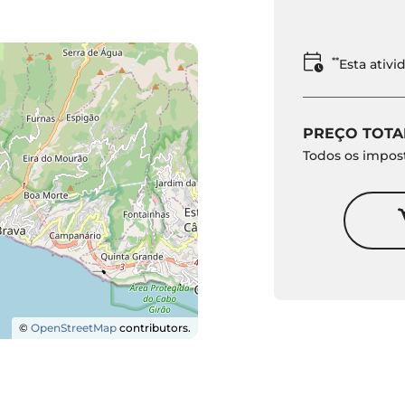
**
Esta ativ
PREÇO TOTA
Todos os impost
©
OpenStreetMap
contributors.