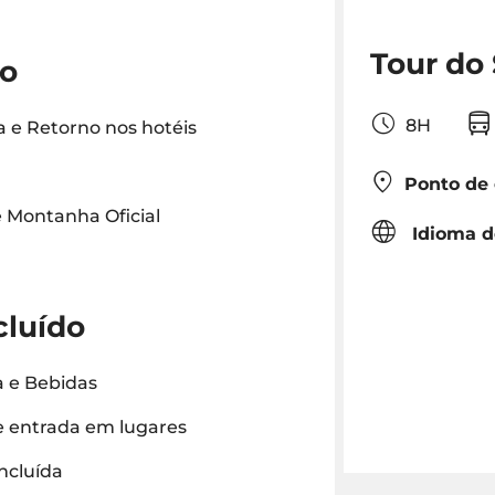
Tour do
do
8H
 e Retorno nos hotéis
Ponto de
 Montanha Oficial
Idioma d
cluído
 e Bebidas
 entrada em lugares
ncluída