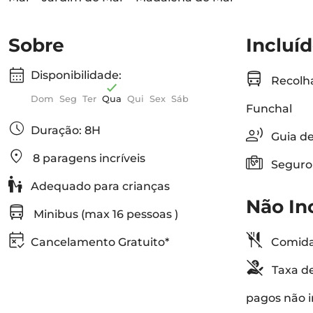
Sobre
Incluí
Disponibilidade:
Recolha
Dom
Seg
Ter
Qua
Qui
Sex
Sáb
Funchal
Duração: 8H
Guia de
8 paragens incríveis
Seguro
Adequado para crianças
Não In
Minibus (max 16 pessoas )
Cancelamento Gratuito*
Comida
Taxa de
pagos não i