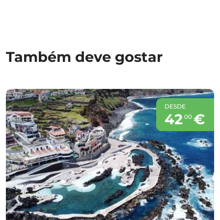
Também deve gostar
DESDE
42
€
00