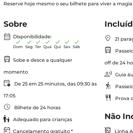
Reserve hoje mesmo o seu bilhete para viver a magia
Sobre
Incluí
Disponibilidade:
21 para
Dom
Seg
Ter
Qua
Qui
Sex
Sáb
Passeio
Sobe e desce a qualquer
off de 24 h
momento
Guia áu
De 25 em 25 minutos, das 09:30 às
Passeio
17:05
Prova d
Bilhete de 24 horas
Não In
Adequado para crianças
Cancelamento gratuito *
Linha A