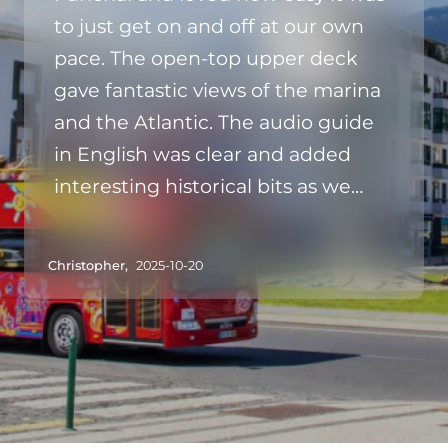
to just get on and off at our own
pace. The open‑top upper deck
gave fantastic views of the marina
and the Atlantic. The audio guide
in English was clear and added
interesting historical bits as we
passed the Pico dos Barcelos
viewpoint.
Christopher,
2025-10-20