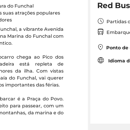
Red Bus 
tura do Funchal
 as suas atrações populares
dores
Partidas
unchal, a vibrante Avenida
Embarque
xo na Marina do Funchal com
ntico.
Ponto de
carro chega ao Pico dos
Idioma d
adeira está repleta de
ores da ilha. Com vistas
aía do Funchal, vai querer
os importantes das férias.
barcar é a Praça do Povo.
rfeito para passear, com um
 montanhas, da marina e do