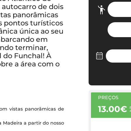
 autocarro de dois
stas panorâmicas
 pontos turísticos
cânica única ao seu
mbarcando em
ndo terminar,
l do Funchal! À
obre a área com o
PREÇOS
13.00€
com vistas panorâmicas de
 Madeira a partir do nosso