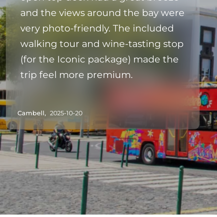
and the views around the bay were
very photo‑friendly. The included
walking tour and wine‑tasting stop
(for the Iconic package) made the
trip feel more premium.
Cambell,
2025-10-20