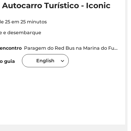
Autocarro Turístico - Iconic
 de 25 em 25 minutos
 e desembarque
 encontro
Paragem do Red Bus na Marina do Funchal - um autocarro a cada25 minutos
English
o guia