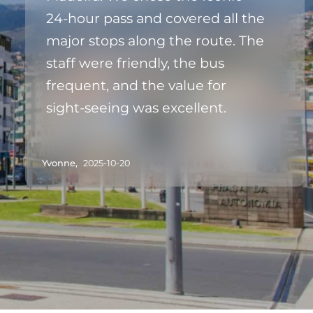
24‑hour pass and covered all the
major stops along the route. The
staff were friendly, the bus
frequent, and the value for
sight‑seeing was excellent.
Yvonne,
2025-10-20