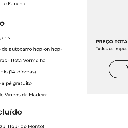
 do Funchal!
do
gens
PREÇO TOTA
Todos os impost
 de autocarro hop-on hop-
oras - Rota Vermelha
dio (14 idiomas)
 a pé gratuito
e Vinhos da Madeira
cluído
zul (Tour do Monte)