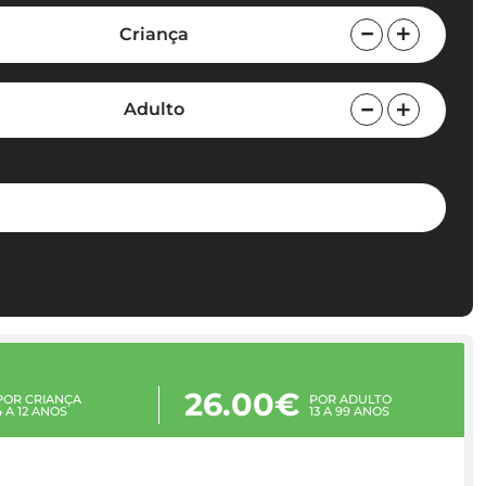
Criança
Adulto
26.00€
POR CRIANÇA
POR ADULTO
4 A 12 ANOS
13 A 99 ANOS