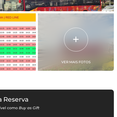
VER MAIS FOTOS
a Reserva
ível como
Buy as Gift