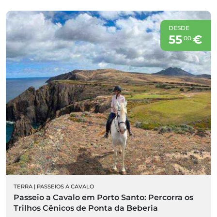
DESDE
55
€
00
TERRA
|
PASSEIOS A CAVALO
Passeio a Cavalo em Porto Santo: Percorra os
Trilhos Cênicos de Ponta da Beberia