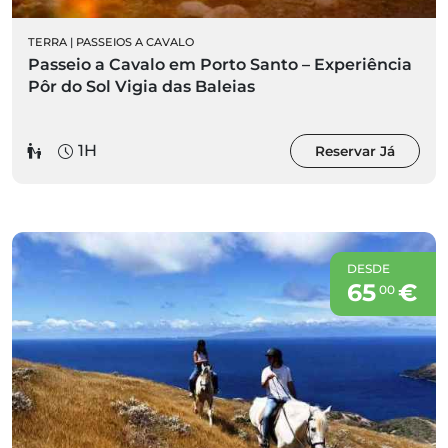
TERRA
|
PASSEIOS A CAVALO
Passeio a Cavalo em Porto Santo – Experiência
Pôr do Sol Vigia das Baleias
1H
Reservar Já
DESDE
65
€
00