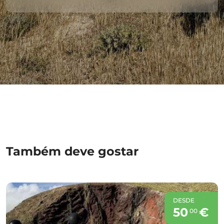
Também deve gostar
DESDE
50
€
00