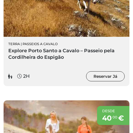
TERRA
|
PASSEIOS A CAVALO
Explore Porto Santo a Cavalo – Passeio pela
Cordilheira do Espigão
2H
Reservar Já
DESDE
40
€
00