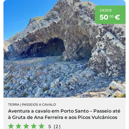
DESDE
50
€
00
TERRA
|
PASSEIOS A CAVALO
Aventura a cavalo em Porto Santo – Passeio até
à Gruta de Ana Ferreira e aos Picos Vulcânicos
5 (2)