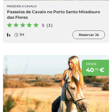
PASSEIOS A CAVALO
Passeios de Cavalo no Porto Santo Miradouro
das Flores
5 (3)
1H
Reservar Já
DESDE
40
€
00