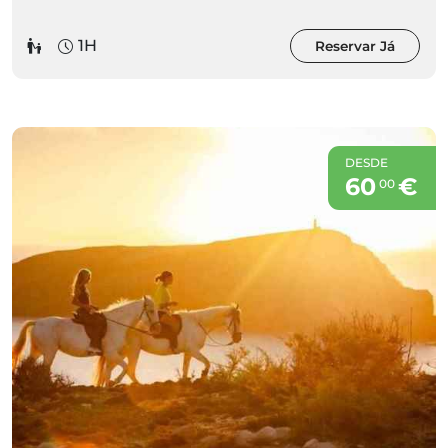
1H
Reservar Já
DESDE
60
€
00