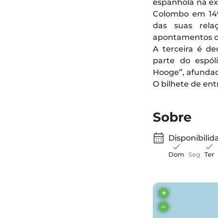
espanhola na ex
Colombo em 149
das suas rela
apontamentos de
A terceira é de
parte do espól
Hooge”, afundad
O bilhete de ent
Sobre
Disponibilid
Dom
Seg
Ter
+
–