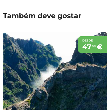
Também deve gostar
DESDE
47
€
00