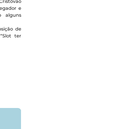
Cristóvão
egador e
o alguns
osição de
Slot ter