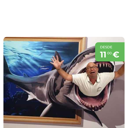
DESDE
11
€
00