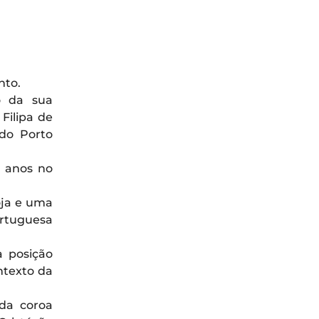
nto.
o da sua
Filipa de
 do Porto
s anos no
oja e uma
ortuguesa
a posição
ntexto da
da coroa