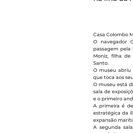
Casa Colombo Mu
O navegador C
passagem pela I
Moniz, filha de
Santo.
O museu abriu e
que toca aos se
O museu está di
sala de exposiç
e o primeiro and
A primeira é d
estratégica da 
expansão marít
A segunda sala