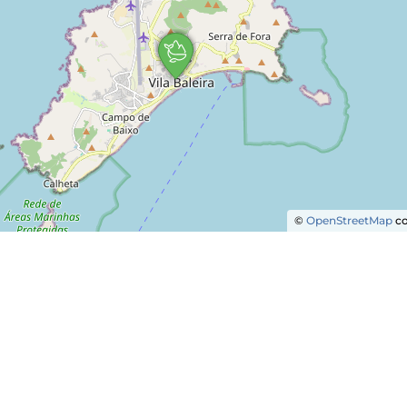
©
OpenStreetMap
co