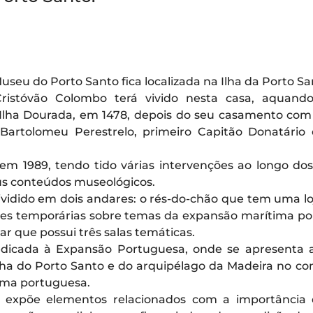
seu do Porto Santo fica localizada na Ilha da Porto Sa
ristóvão Colombo terá vivido nesta casa, aquand
lha Dourada, em 1478, depois do seu casamento com 
 Bartolomeu Perestrelo, primeiro Capitão Donatário
m 1989, tendo tido várias intervenções ao longo do
us conteúdos museológicos.
vidido em dois andares: o rés-do-chão que tem uma l
ões temporárias sobre temas da expansão marítima p
ar que possui três salas temáticas.
edicada à Expansão Portuguesa, onde se apresenta 
ilha do Porto Santo e do arquipélago da Madeira no co
ima portuguesa.
 expõe elementos relacionados com a importância 