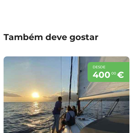
Também deve gostar
DESDE
400
€
00