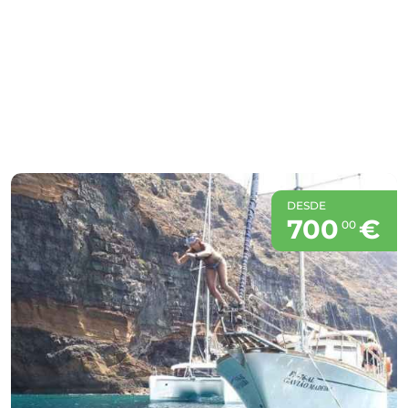
DESDE
700
€
00