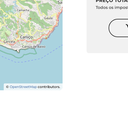
PREÇO TOTA
Todos os impost
©
OpenStreetMap
contributors.