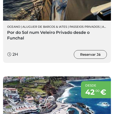
OCEANO
|
ALUGUER DE BARCOS & IATES
|
PASSEIOS PRIVADOS
|
ALUGUER DE VELEIROS PRIVADOS
Por do Sol num Veleiro Privado desde o
Funchal
2H
Reservar Já
DESDE
42
€
00