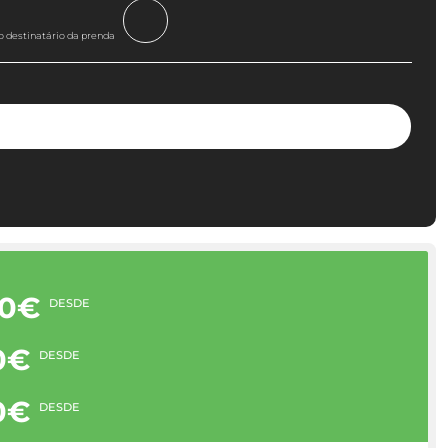
o destinatário da prenda
00€
DESDE
0€
DESDE
0€
DESDE