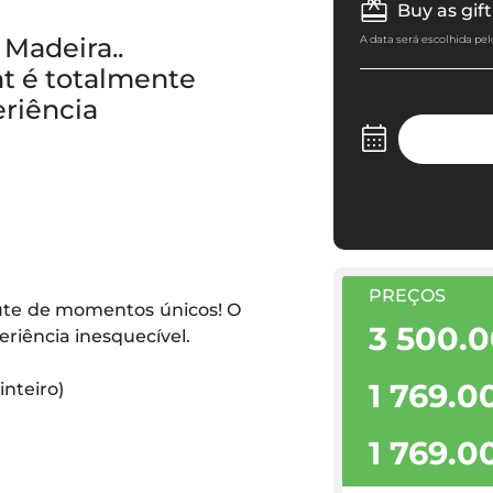
Buy as gift
Madeira..
A data será escolhida pel
t é totalmente
riência
PREÇOS
rute de momentos únicos! O
3 500.
riência inesquecível.
1 769.0
inteiro)
1 769.0