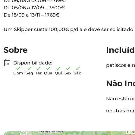
De 06/03 a 04/06 – 1769€
De 05/06 a 17/09 – 3500€
De 18/09 a 13/11 – 1769€
Um Skipper custa 100,00€ p/dia e deve ser solicitad
Sobre
Incluí
Disponibilidade:
petiscos e r
Dom
Seg
Ter
Qua
Qui
Sex
Sáb
Não In
Não estão i
noutras ma