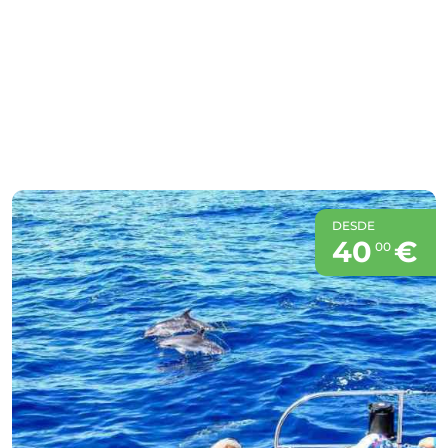
DESDE
40
€
00