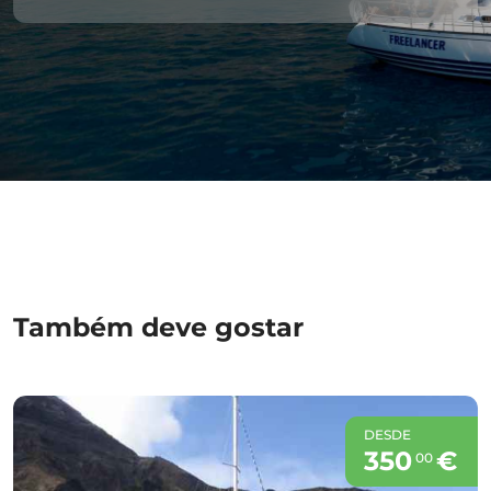
Também deve gostar
DESDE
350
€
00