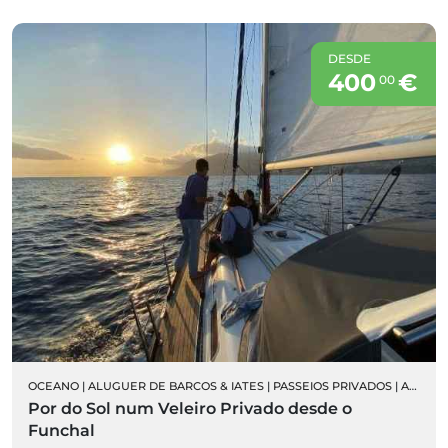
DESDE
400
€
00
OCEANO
|
ALUGUER DE BARCOS & IATES
|
PASSEIOS PRIVADOS
|
ALUGUER DE VELEIROS PRIVADOS
Por do Sol num Veleiro Privado desde o
Funchal