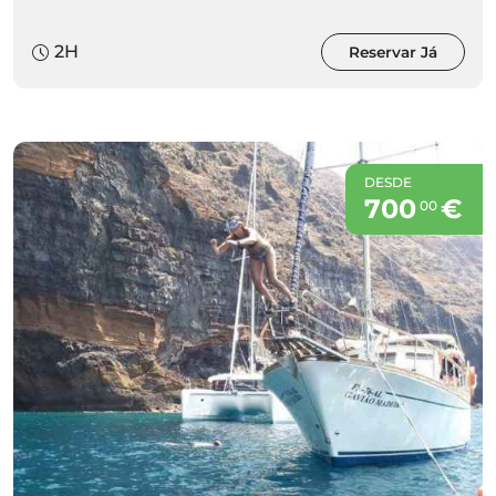
2H
Reservar Já
DESDE
700
€
00