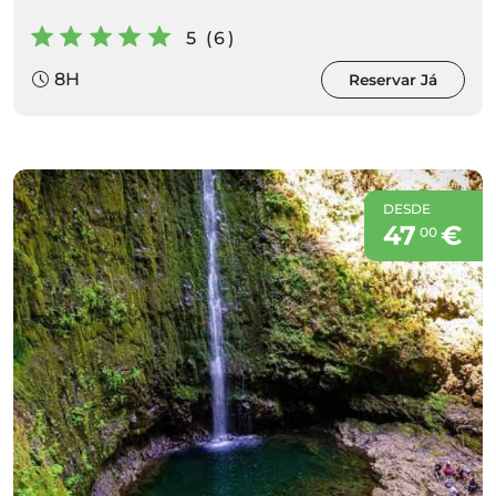
5 (6)
8H
Reservar Já
DESDE
47
€
00