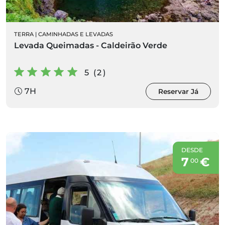
TERRA
|
CAMINHADAS E LEVADAS
Levada Queimadas - Caldeirão Verde
5 (2)
7H
Reservar Já
DESDE
7
€
00