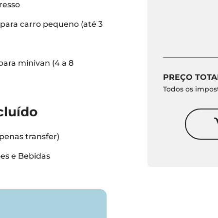
resso
para carro pequeno (até 3
ara minivan (4 a 8
PREÇO TOTA
Todos os impost
cluído
penas transfer)
es e Bebidas