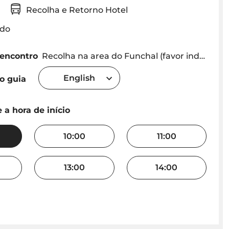
do
Recolha e Retorno Hotel
ído
 encontro
Recolha na area do Funchal (favor indicar a hora pretendida)
English
o guia
 a hora de início
10:00
11:00
13:00
14:00