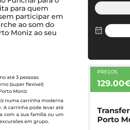
 do Funchal para o
ita para quem
 sem participar em
arche ao som do
rto Moniz ao seu
PREÇOS
eno até 3 pessoas
129.00
rno (super flexível)
 Porto Moniz
oniz numa carrinha moderna
. A carrinha pode levar até
Transfer
ra com a sua família ou um
Porto M
 excursões em grupo.