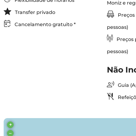
Flexibilidade de horários
Moniz e reg
Transfer privado
Preços 
Cancelamento gratuito *
pessoas)
Preços p
pessoas)
Não In
Guia (A
Refeiçõ
+
–