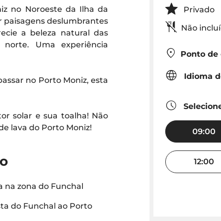
niz no Noroeste da Ilha da
Priva
or paisagens deslumbrantes
Não inclu
ecie a beleza natural das
 norte. Uma experiência
Ponto de
Idioma d
passar no Porto Moniz, esta
Selecione
or solar e sua toalha! Não
de lava do Porto Moniz!
09:00
do
12:00
 na zona do Funchal
ta do Funchal ao Porto