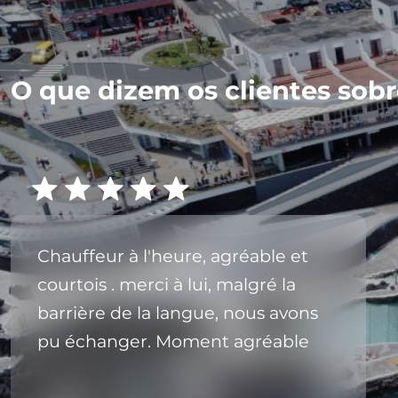
O que dizem os clientes sobre
Chauffeur à l'heure, agréable et
courtois . merci à lui, malgré la
barrière de la langue, nous avons
pu échanger. Moment agréable