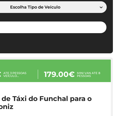
Escolha Tipo de Veículo
€
179.00€
ATÉ 3 PESSOAS
MINI VAN ATÉ 8
VEÍCULO
PESSOAS
PEQUENO
 de Táxi do Funchal para o
oniz