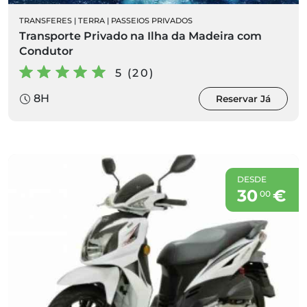
TRANSFERES
|
TERRA
|
PASSEIOS PRIVADOS
Transporte Privado na Ilha da Madeira com
Condutor
5 (20)
8H
Reservar Já
DESDE
30
€
00