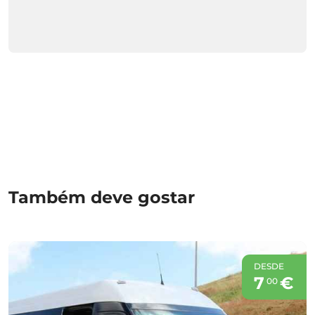
Também deve gostar
DESDE
7
€
00