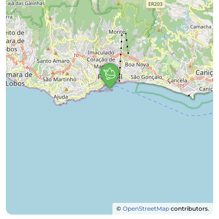
©
OpenStreetMap
contributors.