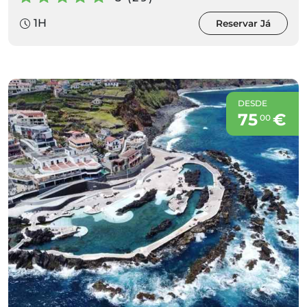
1H
Reservar Já
DESDE
75
€
00