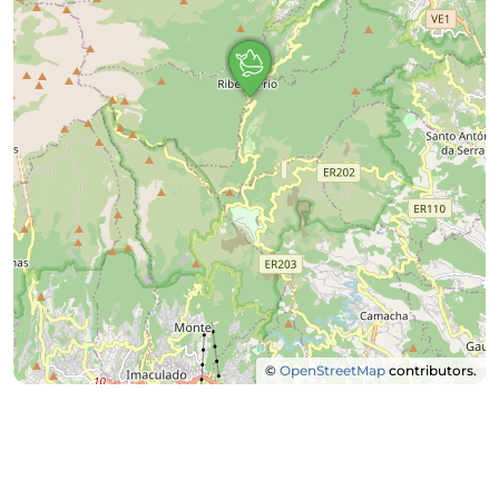
©
OpenStreetMap
contributors.