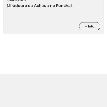
MIRADOUROS
Miradouro da Achada no Funchal
+ Info
Atividade sujeita a confirmação de