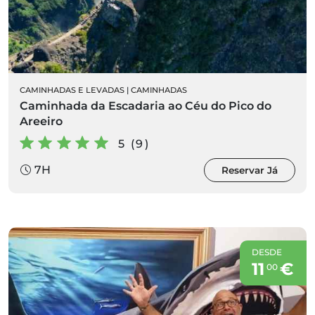
CAMINHADAS E LEVADAS
|
CAMINHADAS
Caminhada da Escadaria ao Céu do Pico do
Areeiro
5 (9)
7H
Reservar Já
DESDE
11
€
00