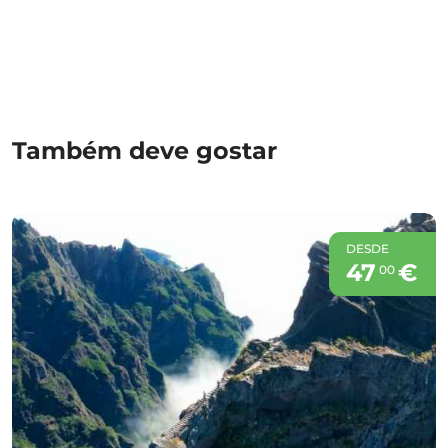
Também deve gostar
DESDE
47
€
00