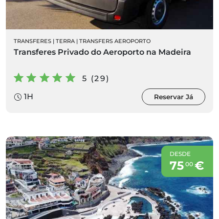
TRANSFERES
|
TERRA
|
TRANSFERS AEROPORTO
Transferes Privado do Aeroporto na Madeira
5 (29)
1H
Reservar Já
DESDE
75
€
00