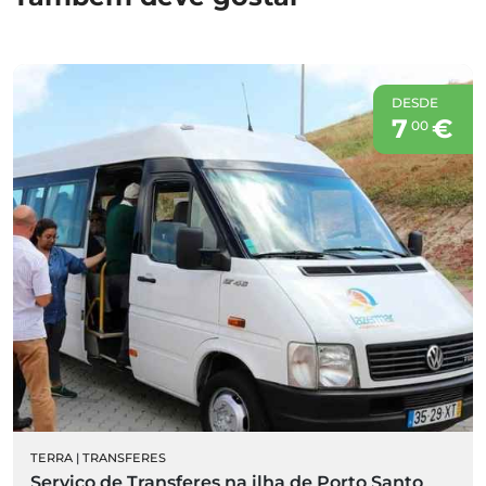
DESDE
7
€
00
TERRA
|
TRANSFERES
Serviço de Transferes na ilha de Porto Santo