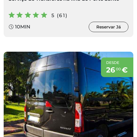
5 (61)
10MIN
Reservar Já
DESDE
26
€
00