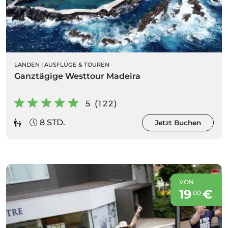
LANDEN
|
AUSFLÜGE & TOUREN
Ganztägige Westtour Madeira
5 (122)
8 STD.
Jetzt Buchen
VON
19
€
00