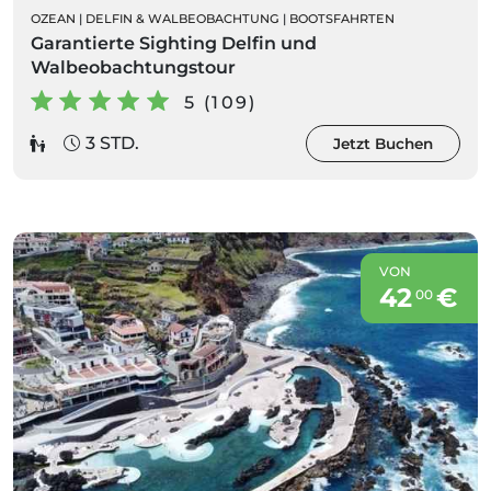
OZEAN
|
DELFIN & WALBEOBACHTUNG
|
BOOTSFAHRTEN
Garantierte Sighting Delfin und
Walbeobachtungstour
5 (109)
3 STD.
Jetzt Buchen
VON
42
€
00