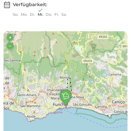
Verfügbarkeit:
So.
Mo.
Di.
Mi.
Do.
Fr.
Sa.
+
–