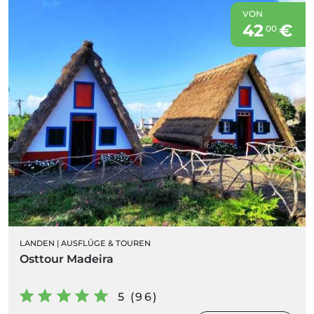
VON
42
€
00
LANDEN
|
AUSFLÜGE & TOUREN
Osttour Madeira
5 (96)