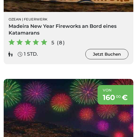
OZEAN
|
FEUERWERK
Madeira New Year Fireworks an Bord eines
Katamarans
5 (8)
1 STD.
Jetzt Buchen
VON
160
€
00