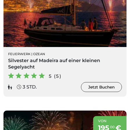
FEUERWERK
|
OZEAN
Silvester auf Madeira auf einer kleinen
Segelyacht
5 (5)
3 STD.
Jetzt Buchen
VON
195
€
00