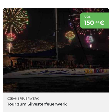
VON
150
€
00
OZEAN
|
FEUERWERK
Tour zum Silvesterfeuerwerk