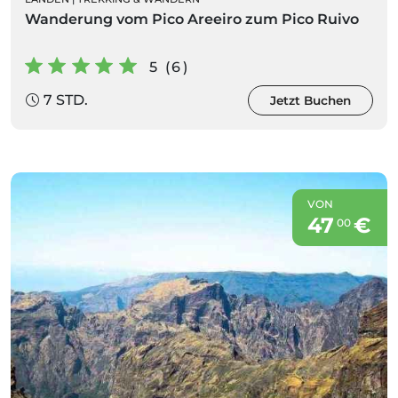
Wanderung vom Pico Areeiro zum Pico Ruivo
5 (6)
7 STD.
Jetzt Buchen
VON
47
€
00