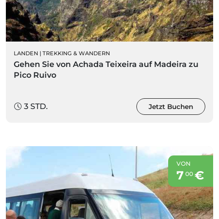
LANDEN
|
TREKKING & WANDERN
Gehen Sie von Achada Teixeira auf Madeira zu
Pico Ruivo
3 STD.
Jetzt Buchen
VON
7
€
00