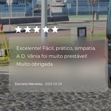
Excelente! Fácil, prático, simpatia.
A D. Vânia foi muito prestável!
Muito obrigada
Daniela Meireles,
2023-03-29