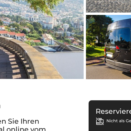
a
Reservier
n Sie Ihren
Nicht als G
al online vom