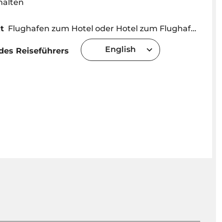
halten
t
Flughafen zum Hotel oder Hotel zum Flughafen (Bitte bei Buchung angeben, ob der Transfer "Vom Flughafen oder vom Flughafen" erfolgt)
English
des Reiseführers