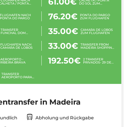
61.00€
FLUGHAFEN NACH
CALHETA / PONTA
CALHETA / PONTA
DO SOL ZUM
DO SOL
FLUGHAFEN
76.20€
FLUGHAFEN NACH
PONTA DO PARGO
PONTA DO PARGO
ZUM FLUGHAFEN
35.00€
TRANSFER
CAMARA DE LOBOS
FUNCHAL DOM
ZUM FLUGHAFEN
PEDRO MACHICO
33.00€
FLUGHAFEN NACH
TRANSFER FROM
CAMARA DE LOBOS
MADEIRA SHOPPING
TO AIRPORT
192.50€
AEROPORTO -
2 TRANSFER
RIBEIRA BRAVA
PRIVADOS- 29 DE
DEZEMBRO E 7 DE
JANEIRO - 4 PAX
TRANSFER
AEROPORTO PARA
EIRA DO SERRADO
entransfer in Madeira
reundlich
Abholung und Rückgabe