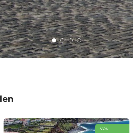
len
VON