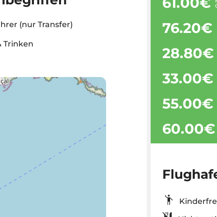
61.00€
76.20€
hrer (nur Transfer)
 Trinken
28.80€
33.00€
55.00€
60.00€
Flughaf
Kinderf