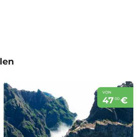
len
VON
47
€
00