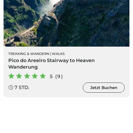
TREKKING & WANDERN
|
WALKS
Pico do Areeiro Stairway to Heaven
Wanderung
5 (9)
7 STD.
Jetzt Buchen