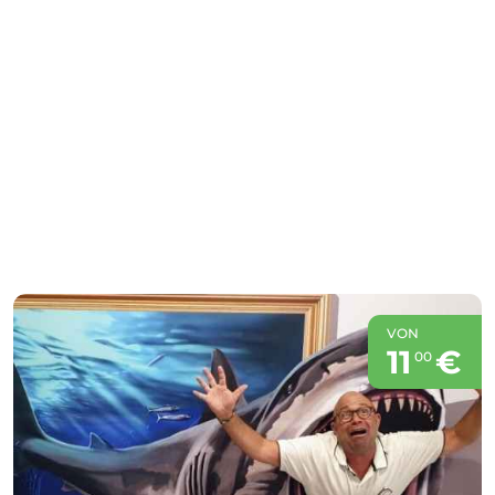
VON
11
€
00