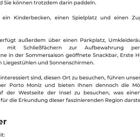
nd Sie können trotzdem darin paddeln.
 ein Kinderbecken, einen Spielplatz und einen Zu
verfügt außerdem über einen Parkplatz, Umkleider
e mit Schließfächern zur Aufbewahrung persö
ne in der Sommersaison geöffnete Snackbar, Erste Hi
on Liegestühlen und Sonnenschirmen.
interessiert sind, diesen Ort zu besuchen, führen unse
er Porto Moniz und bieten Ihnen dennoch die Mögl
f der Westseite der Insel zu besuchen, was einen
ür die Erkundung dieser faszinierenden Region darstel
er
t: