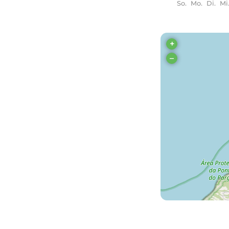
So.
Mo.
Di.
Mi
+
–