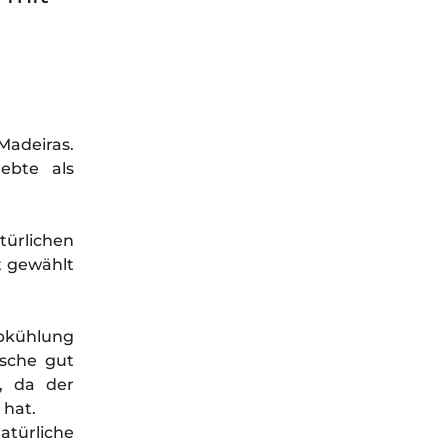
Madeiras.
ebte als
ürlichen
t gewählt
bkühlung
ische gut
g, da der
 hat.
atürliche