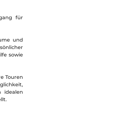
gang für
äume und
nlicher
lfe sowie
re Touren
ichkeit,
 idealen
lt.