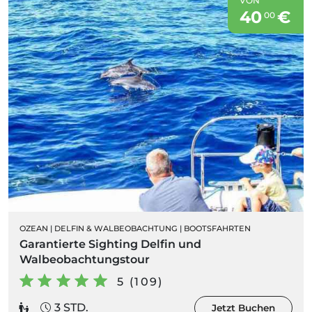
VON
40
€
00
OZEAN
|
DELFIN & WALBEOBACHTUNG
|
BOOTSFAHRTEN
Garantierte Sighting Delfin und
Walbeobachtungstour
5 (109)
3 STD.
Jetzt Buchen