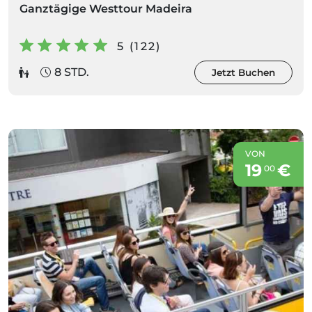
Ganztägige Westtour Madeira
5 (122)
8 STD.
Jetzt Buchen
VON
19
€
00