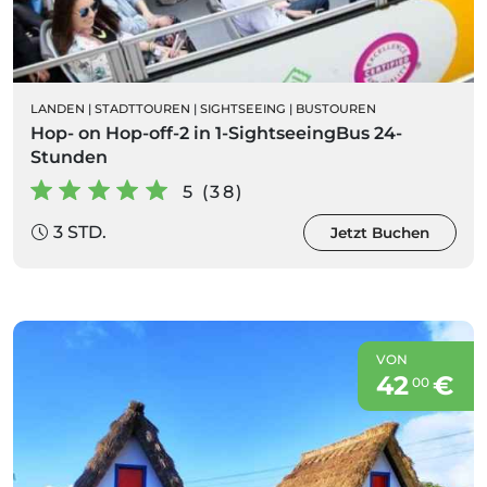
LANDEN
|
STADTTOUREN
|
SIGHTSEEING
|
BUSTOUREN
Hop- on Hop-off-2 in 1-SightseeingBus 24-
Stunden
5 (38)
3 STD.
Jetzt Buchen
VON
42
€
00