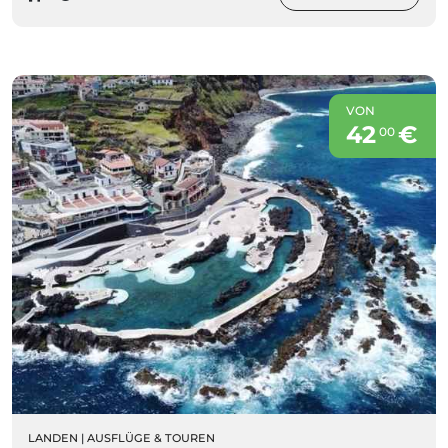
VON
42
€
00
LANDEN
|
AUSFLÜGE & TOUREN