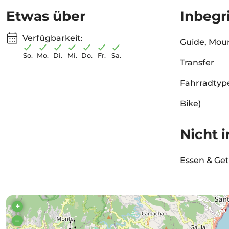
Etwas über
Inbegr
Verfügbarkeit:
Guide, Mou
So.
Mo.
Di.
Mi.
Do.
Fr.
Sa.
Transfer
Fahrradtype
Bike)
Nicht i
Essen & Ge
+
–