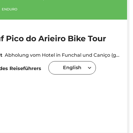
ENDURO
 Pico do Arieiro Bike Tour
t
Abholung vom Hotel in Funchal und Caniço (genaue Abholzeit wird je nach Lage des Hotels angegeben) oder Treffpunkt in Caniço (Adresse: Caminho Cais da Oliveira 11A, 9125-028 Caniço de Baixo) Caniço
English
des Reiseführers