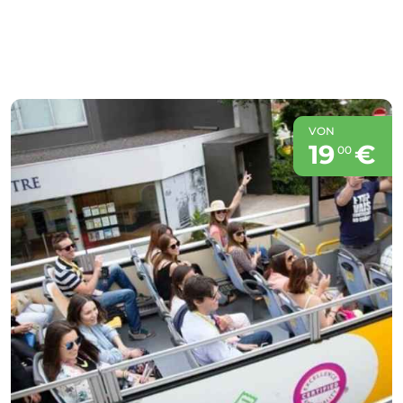
VON
19
€
00