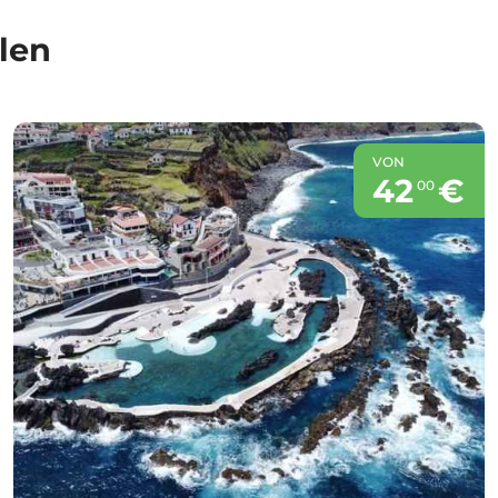
len
VON
42
€
00