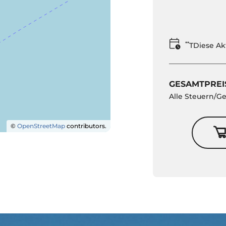
**
TDiese Ak
GESAMTPREI
Alle Steuern/G
©
OpenStreetMap
contributors.