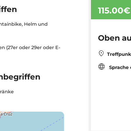
iffen
115.00€
ntainbike, Helm und
Oben auf
n (27er oder 29er oder E-
Treffpunk
Sprache 
nbegriffen
tränke