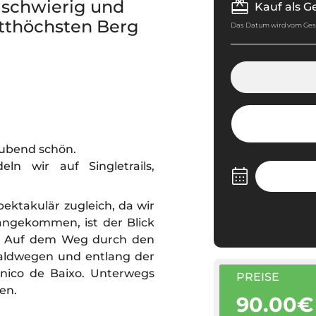
t schwierig und
Kauf als 
itthöchsten Berg
Das Datum wird vom Ge
aubend schön.
n wir auf Singletrails,
pektakulär zugleich, da wir
angekommen, ist der Blick
n. Auf dem Weg durch den
 Waldwegen und entlang der
nico de Baixo. Unterwegs
PREISE
en.
90.00€