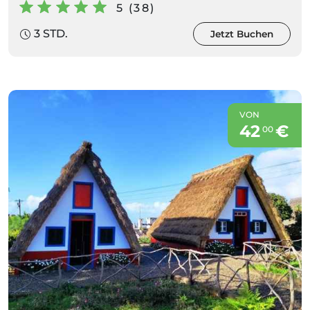
5 (38)
3 STD.
Jetzt Buchen
VON
42
€
00