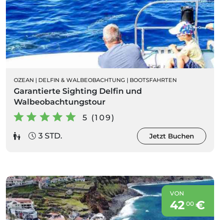
OZEAN
|
DELFIN & WALBEOBACHTUNG
|
BOOTSFAHRTEN
Garantierte Sighting Delfin und
Walbeobachtungstour
5 (109)
3 STD.
Jetzt Buchen
VON
42
€
00