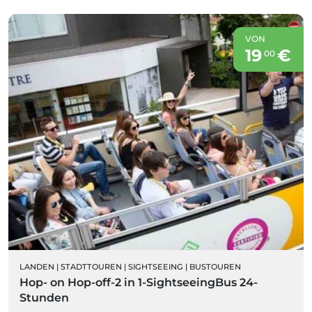
VON
19
€
00
LANDEN
|
STADTTOUREN
|
SIGHTSEEING
|
BUSTOUREN
Hop- on Hop-off-2 in 1-SightseeingBus 24-
Stunden