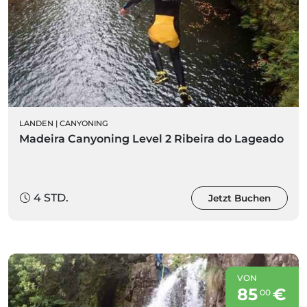
LANDEN
|
CANYONING
Madeira Canyoning Level 2 Ribeira do Lageado
4 STD.
Jetzt Buchen
VON
85
€
00