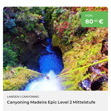
VON
80
€
00
LANDEN
|
CANYONING
Canyoning Madeira Epic Level 2 Mittelstufe