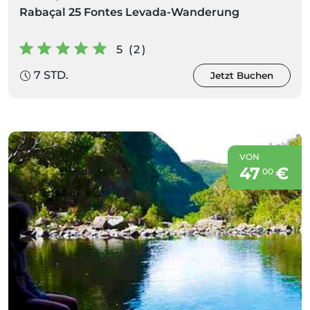
Rabaçal 25 Fontes Levada-Wanderung
5 (2)
7 STD.
Jetzt Buchen
VON
47
€
00