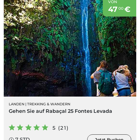
VON
47
€
00
LANDEN
|
TREKKING & WANDERN
Gehen Sie auf Rabaçal 25 Fontes Levada
5 (21)
7 STD.
Jetzt Buchen