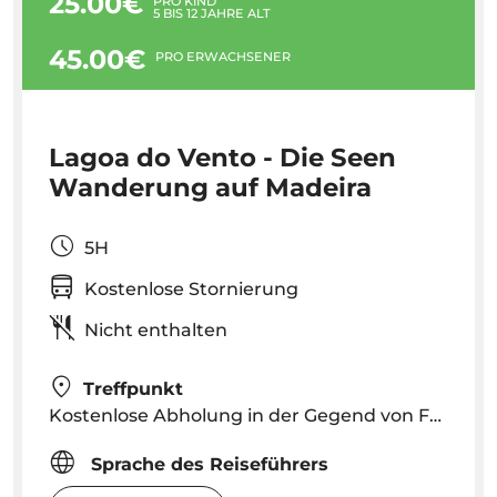
25.00€
PRO KIND
5 BIS 12 JAHRE ALT
45.00€
PRO ERWACHSENER
Lagoa do Vento - Die Seen
Wanderung auf Madeira
5H
Kostenlose Stornierung
Nicht enthalten
Treffpunkt
Kostenlose Abholung in der Gegend von Funchal und Caniço – wir kontaktieren Sie mit der genauen Uhrzeit und dem genauen Ort
Sprache des Reiseführers