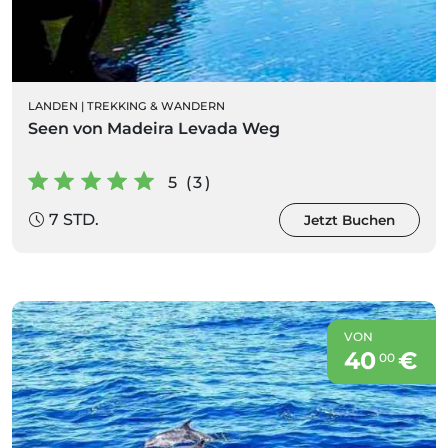
LANDEN
|
TREKKING & WANDERN
Seen von Madeira Levada Weg
5 (3)
7 STD.
Jetzt Buchen
VON
40
€
00