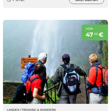
VON
47
€
00
LANDEN
|
TREKKING & WANDERN