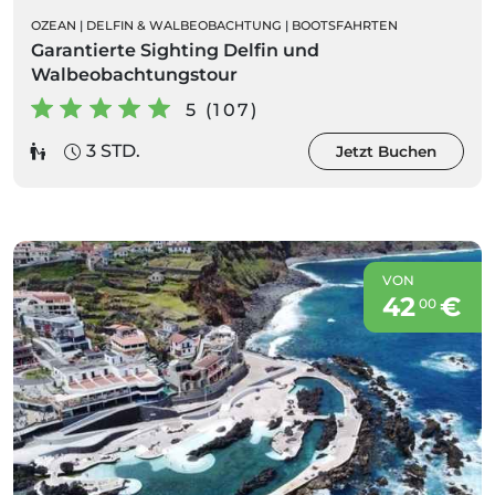
OZEAN
|
DELFIN & WALBEOBACHTUNG
|
BOOTSFAHRTEN
Garantierte Sighting Delfin und
Walbeobachtungstour
5 (107)
3 STD.
Jetzt Buchen
VON
42
€
00