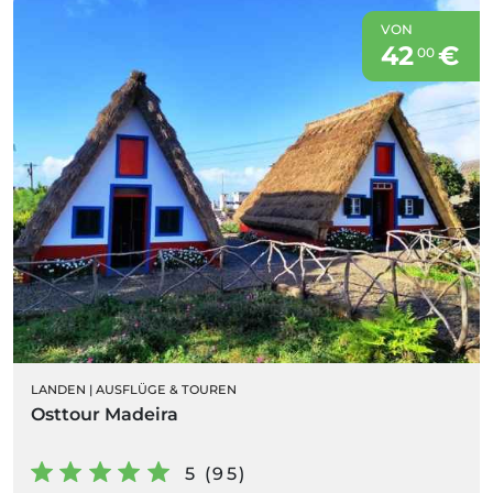
VON
42
€
00
LANDEN
|
AUSFLÜGE & TOUREN
Osttour Madeira
5 (95)