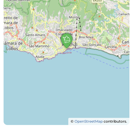
©
OpenStreetMap
contributors.