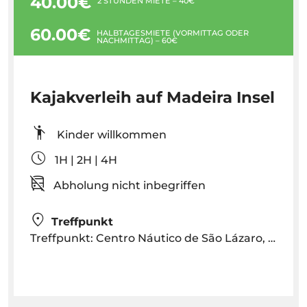
40.00€
2 STUNDEN MIETE – 40€
60.00€
HALBTAGESMIETE (VORMITTAG ODER
NACHMITTAG) – 60€
Kajakverleih auf Madeira Insel
Kinder willkommen
1H | 2H | 4H
Abholung nicht inbegriffen
Treffpunkt
Treffpunkt: Centro Náutico de São Lázaro, Av. Sá Carneiro