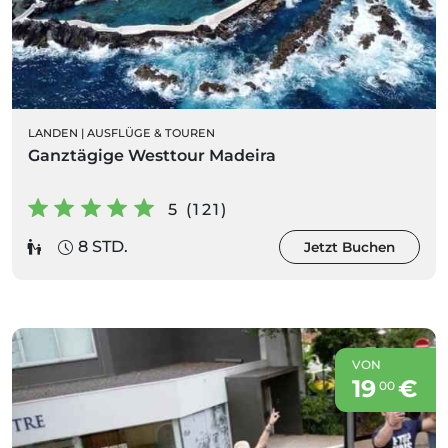
LANDEN
|
AUSFLÜGE & TOUREN
Ganztägige Westtour Madeira
5 (121)
8 STD.
Jetzt Buchen
VON
19
€
00