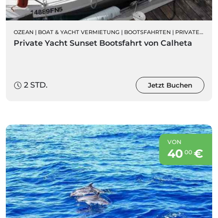
OZEAN
|
BOAT & YACHT VERMIETUNG
|
BOOTSFAHRTEN
|
PRIVATE FÜHRUNGEN
Private Yacht Sunset Bootsfahrt von Calheta
2 STD.
Jetzt Buchen
VON
40
€
00