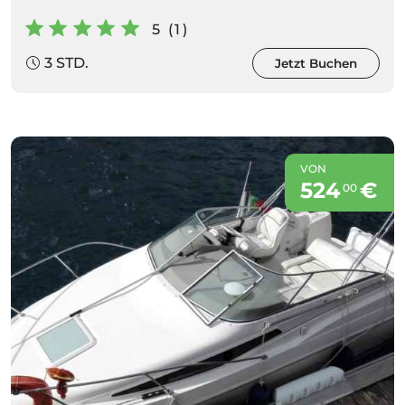
5 (1)
3 STD.
Jetzt Buchen
VON
524
€
00