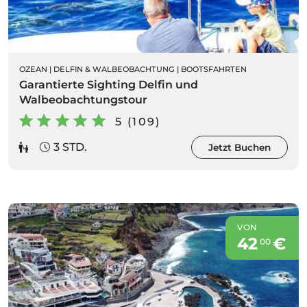
OZEAN
|
DELFIN & WALBEOBACHTUNG
|
BOOTSFAHRTEN
Garantierte Sighting Delfin und
Walbeobachtungstour
5 (109)
3 STD.
Jetzt Buchen
VON
42
€
00