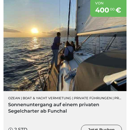
VON
400
€
00
OZEAN
|
BOAT & YACHT VERMIETUNG
|
PRIVATE FÜHRUNGEN
|
PRIVATE SEGELBOOTCHARTER
Sonnenuntergang auf einem privaten
Segelcharter ab Funchal
2 STD.
Jetzt Buchen