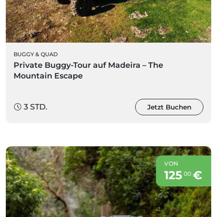
BUGGY & QUAD
Private Buggy-Tour auf Madeira – The
Mountain Escape
3 STD.
Jetzt Buchen
VON
125
€
00