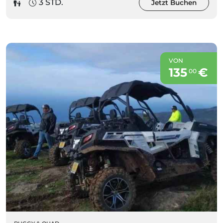
3 STD.
Jetzt Buchen
VON
135
€
00