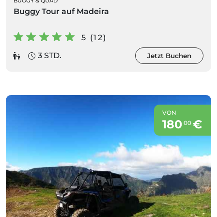
BUGGY & QUAD
Buggy Tour auf Madeira
5 (12)
3 STD.
Jetzt Buchen
VON
180
€
00