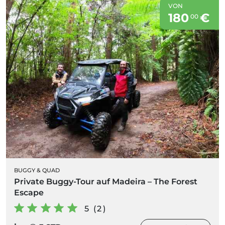
VON
180
€
00
BUGGY & QUAD
Private Buggy-Tour auf Madeira – The Forest
Escape
5 (2)