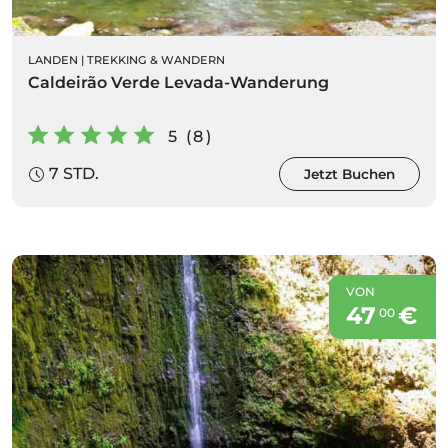
LANDEN
|
TREKKING & WANDERN
Caldeirão Verde Levada-Wanderung
5 (8)
7 STD.
Jetzt Buchen
VON
47
€
00