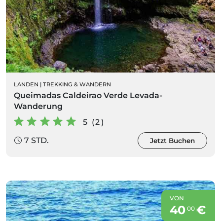
LANDEN
|
TREKKING & WANDERN
Queimadas Caldeirao Verde Levada-
Wanderung
5 (2)
7 STD.
Jetzt Buchen
VON
40
€
00