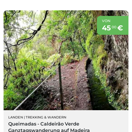
VON
45
€
00
LANDEN
|
TREKKING & WANDERN
Queimadas - Caldeirão Verde
Ganztagswanderung auf Madeira