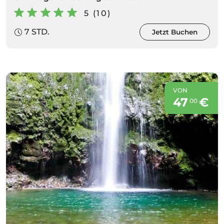
5 (10)
7 STD.
Jetzt Buchen
VON
47
€
00