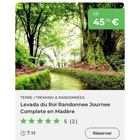
DE
45
€
00
TERRE
|
TREKKING & RANDONNÉES
Levada du Roi Randonnee Journee
Complete en Madère
5 (2)
7 H
Réserver