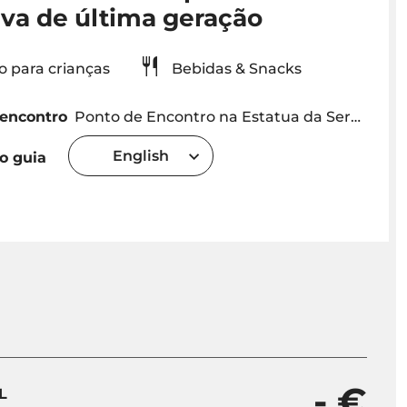
iva de última geração
o para crianças
Bebidas & Snacks
 encontro
Ponto de Encontro na Estatua da Sereia pelas 22h40 na Marina do Funchal
English
o guia
- €
L