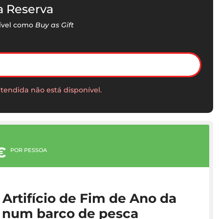
a Reserva
ível como
Buy as Gift
tendida não está disponível.
€
POR PESSOA
Artifício de Fim de Ano da
 num barco de pesca