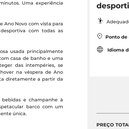
 minutos. Uma experiência
desport
Adequad
de Ano Novo com vista para
desportiva com todas as
Ponto de
Idioma d
sa usada principalmente
l com casa de banho e uma
eger das intempéries, se
 chover na véspera de Ano
ta diretamente a partir da
as bebidas e champanhe à
espetacular barco com um
ente única.
PREÇO TOTA