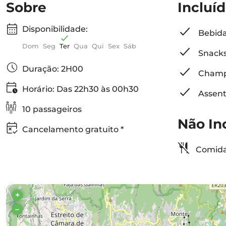
Sobre
Incluí
Disponibilidade:
Bebid
Dom
Seg
Ter
Qua
Qui
Sex
Sáb
Snack
Duração: 2H00
Champa
Horário: Das 22h30 às 00h30
Assent
10 passageiros
Não In
Cancelamento gratuito *
Comida 
+
–