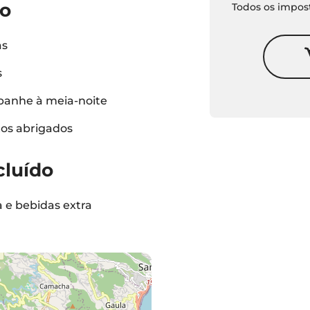
do
Todos os impost
as
s
nhe à meia-noite
os abrigados
cluído
e bebidas extra