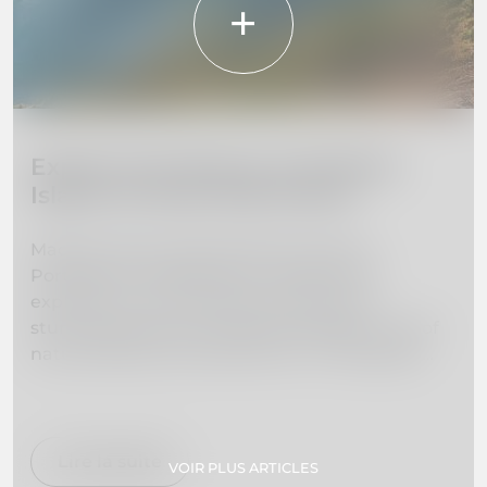
Explore the Beauty of Madeira
Island: 10 Must-Visit Places
Madeira Island, located off the coast of
Portugal, is a hidden gem waiting to be
explored. From towering mountains to
stunning beaches, this island paradise is full of
natural beauty and adventure. In this guide,
we've curated a list of the 10 must-visit places
on Madeira Island to help you plan your dream
vacation. Whether you're interested in hiking,
swimming, exploring botanical gardens, or
Lire la suite
VOIR PLUS ARTICLES
simply relaxing on secluded beaches, we've got