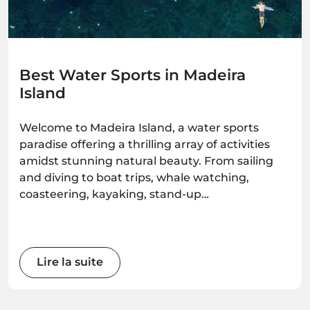
Best Water Sports in Madeira
Island
Welcome to Madeira Island, a water sports
paradise offering a thrilling array of activities
amidst stunning natural beauty. From sailing
and diving to boat trips, whale watching,
coasteering, kayaking, stand-up
paddleboarding, and surfing, there's an
adventure waiting for every water enthusiast.
Get ready to immerse yourself in the wonders
of this Atlantic gem as we explore the best
Lire la suite
water sports the island has to offer.