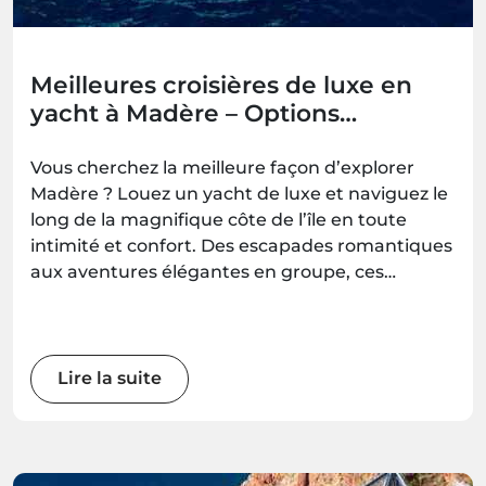
Meilleures croisières de luxe en
yacht à Madère – Options
romantiques, familiales et pour
groupes
Vous cherchez la meilleure façon d’explorer
Madère ? Louez un yacht de luxe et naviguez le
long de la magnifique côte de l’île en toute
intimité et confort. Des escapades romantiques
aux aventures élégantes en groupe, ces
expériences en yacht vous offrent des
moments inoubliables en mer — à réserver
avec Madeira.Best.
Lire la suite